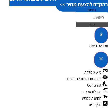
בהקדם להצעת מחיר >>
חיפוש
סגור
תפריט נגישות
close
פתיחה וסגירה של תפריט הנגישות
keyboard
ניווט מקלדת
visibility_off
ביטול אנימציות / הבהובים
nights_stay
Contrast
format_size
הגדלת טקסט
text_fields
הקטנת טקסט
font_download
גופן קריא