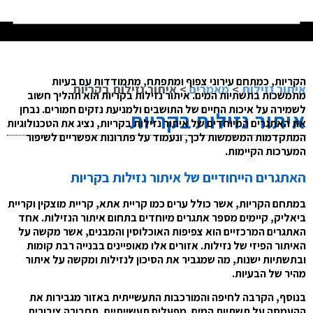
הקריות, כמתחם עירוני צפוף ומתפתח, מתמודדות עם בעיות
איתור נזילות
>
מאמרים
>
איתור נזילות בקריות
מתמשכות בתשתיות המים. איתור נזילות בקריות הוא תהליך חשוב
לשמירה על איכות החיים של התושבים ולמניעת נזקים חמורים. נבחן
איתור נזילות בקריות
את האתגרים המיוחדים של איתור נזילות בקריות, נציג את הטכנולוגיות
המתקדמות המשמשות לכך, ונעמוד על פתרונות אפשריים לשיפור
המערכות הקיימות.
האתגרים הייחודיים של איתור נזילות בקריות
במתחם הקריות, אשר כולל ערים כמו קריית אתא, קריית מוצקין וקריית
ביאליק, קיימים מספר אתגרים מיוחדים בתחום איתור הנזילות. אחד
האתגרים המרכזיים הוא צפיפות האוכלוסין והמבנים, אשר מקשה על
האיתור הפיזי של נזילות. אזורים אלו מאופיינים בבנייה רבת קומות
ובתשתיות ישנות, מה שמגביר את הסיכון לנזילות ומקשה על איתור
מהיר של הבעיות.
בנוסף, הקרבה לחיפה והמורכבות התעשייתית באזור מגבירות את
ההעמסה על תשתיות המים. מפעלים תעשייתיים, תחבורה ציבורית