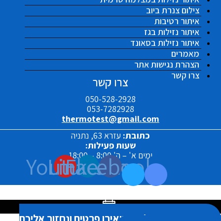
צילום צנרת ביוב
איתור רטיבות
איתור נזילות בגז
איתור נזילות בסאונד
מאמרים
הצהרת נגישות אתר
צרו קשר
צרו קשר
050-528-2928
053-7282928
thermotest@gmail.com
כתובת:
עזרא 63, נתניה
שעות פעילות:
ימים א' – ה' 8:00 – 18:00
Youtube
Linkedin
Facebook
אנחנו כאן בשבילך! השאירו פרטים ונחזור אליכם