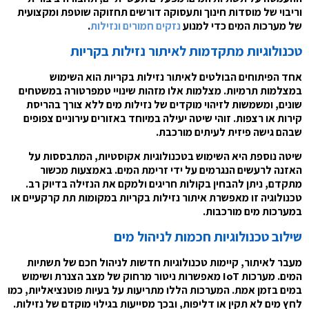
וריבוי של מוסדות חינוך ותעסוקה דורשים תחזוקה שוטפת ומקצועית
של מערכות המים כדי למנוע
נזקים חמורים ונזילות
.
טכנולוגיות מתקדמות לאיתור נזילות בקריות
אחד הפיתוחים הבולטים לאיתור נזילות בקריות הוא השימוש
במצלמות תרמיות. מצלמות אלו מזהות שינויי טמפרטורה במשטחים
שונים, ומשמשות לזיהוי מוקדים של נזילות מים ללא צורך בהריסת
קירות או רצפות. זוהי שיטה יעילה במיוחד באזורים עירוניים צפופים
שבהם גישה פיזית לעיתים מורכבת.
שיטה נוספת היא השימוש בטכנולוגיות אקוסטיות, המתבססות על
האזנה לרעשים הנגרמים על ידי זרימת המים. באמצעות מכשור
מתקדם, ניתן להבחין בקולות חריגים ולמקם את הנזילה בדיוק רב.
טכנולוגיה זו מאפשרת איתור נזילות בקריות במקומות תת קרקעיים או
במערכות מים מורכבות.
שילוב טכנולוגיות חכמות לניהול מים
מעבר לאיתור, קיימות טכנולוגיות חדשות לניהול חכם של תשתיות
המים. מערכות IoT מאפשרות ניטור מרחוק של מצב הצנרת ושימוש
במים בזמן אמת. המערכות הללו מתריעות על בעיות פוטנציאליות, כמו
לחץ מים לא תקין או דליפות, ובכך מסייעות בגילוי מוקדם של נזילות.