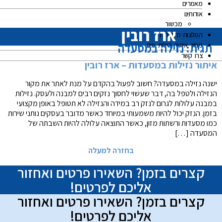
מאמרים
אודותינו
מכשור
המלצות מלקוחות
תגית:
נזילה במסעדה
מחיר איתור נזילות מים
צרו קשר
איתור נזילות במסעדות – ארז רובין
ישנה נזילה במסעדה? חשוב לפעול בהקדם על מנת לאתר את מקור
הנזילה ולטפל בה, דבר שעשוי לחסוך נזקים רבים למבנה ולעסק. נזילות
במבנה עלולות לגרום לנזק רב במידה והנזילה לא תטופל באופן מקצועי
בזמן. הנזק יכול להיות משמעותי במיוחד כאשר מדובר בעסקים נותני שירות
כמו מסעדות ורשתות מזון, כאשר התוצאה עלולה להיות השבתה של
המסעדה […]
בחזרה למעלה
קצרים בזמן? השאירו פרטים ואחזור
אליכם לפרטים!
קצרים בזמן? השאירו פרטים ואחזור
אליכם לפרטים!