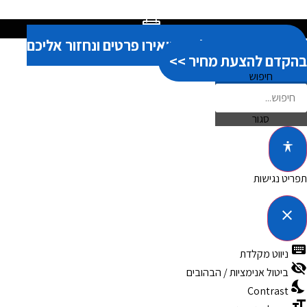
אנחנו כאן בשבילך! השאירו פרטים ונחזור אליכם
בהקדם להצעת מחיר >>
חיפוש
סגור
תפריט נגישות
close
פתיחה וסגירה של תפריט הנגישות
keyboard
ניווט מקלדת
visibility_off
ביטול אנימציות / הבהובים
nights_stay
Contrast
format_size