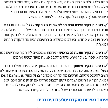
בבית בלי לשלם שכירות. האם העובש מסוכן? אם אתם צעירים וחזקים כנראה
שלא אבל במקומות בהם גרים אנשים מבוגרים או עם מערכת חיסונית חלשה
יותר כדאי להיזהר לפני שמופיעים אלרגיות או מחלות נשימתיות אחרות. את
העובש מומלץ לנקות בכל מקרה וכמובן לפתור את הבעיה.
רטיבות בקיר יוצרת הרס רב לתשתית של הקיר –
ככל שהרטיבות בקיר
תהיה חמורה יותר כך ההרס שייגרם יהיה חמור יותר. בסופו של דבר זה יכול להגיע
עד כדי כך שתצטרכו להרוס את הקיר ולבנות אותו מחדש ולא רק להחליף את
הטיח או לצבוע מחדש. בשלבים מתקדמים הרטיבות תגיע עד לתקרה ותהרוס
גם אותה.
רטיבות בקיר פוגעת גם ברכוש –
ארונות שנמצאים ליד הקיר או רהיטים כמו
כורסה או ספה, בעיקר מעץ, עלולים לקבל פגיעה מאוד רצינית מהמים.
רטיבות בקיר משותף –
רטיבות במבנה משותף יכולה ליצור אצלכם צרות
כפולות ומכופלות. אם כל הנזקים שנמנו לעיל נשמעים לכם כמו צרות שאתם לא
רוצים להיכנס אליהם, תחשבו מה יקרה אם מדובר בנזק כפול שנעשה גם לשכן.
גם את הקיר של השכן תצטרכו לתקן ולצבוע מחדש אם הנזק נגרום מכם, יכול
להיות שגם לו נפגעו רהיטים או רכוש אחר. חשוב מאוד לבדוק את כל הדברים
האלו כדי להימנע מסכסוכים ושכל אחד יטפל בחלק שבו הוא אשם.
איתור רטיבות מוקדם ימנע נזקים רבים