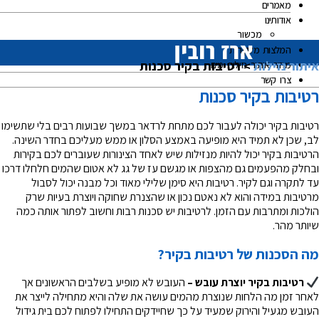
מאמרים
אודותינו
מכשור
המלצות מלקוחות
איתור נזילות
>
רטיבות בקיר סכנות
מחיר איתור נזילות מים
צרו קשר
רטיבות בקיר סכנות
רטיבות בקיר יכולה לעבור לכם מתחת לרדאר במשך שבועות רבים בלי שתשימו
לב, שכן לא תמיד היא מופיעה באמצע הסלון או ממש מעליכם בחדר השינה.
הרטיבות בקיר יכול להיות מנזילות שיש לאחד הצינורות שעוברים לכם בקירות
ובחלק מהפעמים גם מהצפות או מגשם עז של גג לא אטום שהמים חלחלו דרכו
עד לתקרה וגם לקיר. רטיבות היא סימן שלילי מאוד וכל מבנה יכול לסבול
מרטיבות במידה והוא לא נאטם נכון או שהצנרת שחוקה ויוצרת בעיות שרק
הולכות ומתרבות עם הזמן. לרטיבות יש סכנות רבות וחשוב לפתור אותה כמה
שיותר מהר.
מה הסכנות של רטיבות בקיר?
רטיבות בקיר יוצרת עובש –
העובש לא מופיע בשלבים הראשונים אך
לאחר זמן מה הלחות שנוצרת מהמים עושה את שלה והיא מתחילה לייצר את
העובש מגעיל והירוק שמעיד על כך שחיידקים התחילו לפתוח לכם בית גידול